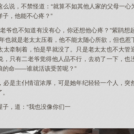
这么说，不禁怪道：“就算不如其他人家的父母一心
样子，他能不心疼？”
大老爷也不知道有没有心，你还想他心疼？”紫鹃想
当年也就是老太太压着，他不能太随心所欲，但也惹
太太牵制着，怕是早就没了。只是老太太也不大管
说，只有二老爷觉得他人品不行，去劝了一下，也
娘的命——谁就活该受苦呢？”
，必是主仆情谊浓厚，可是她年纪轻轻一个人，突
了。
屋子，道：“我也没像你们一