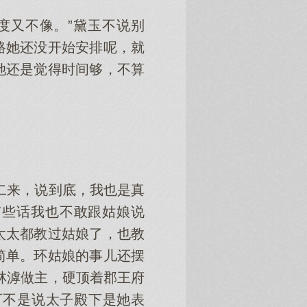
度又不像。”黛玉不说别
路她还没开始安排呢，就
她还是觉得时间够，不算
二来，说到底，我也是真
有些话我也不敢跟姑娘说
太太都教过姑娘了，也教
简单。环姑娘的事儿还摆
林滹做主，硬顶着郡王府
可不是说太子殿下是她表