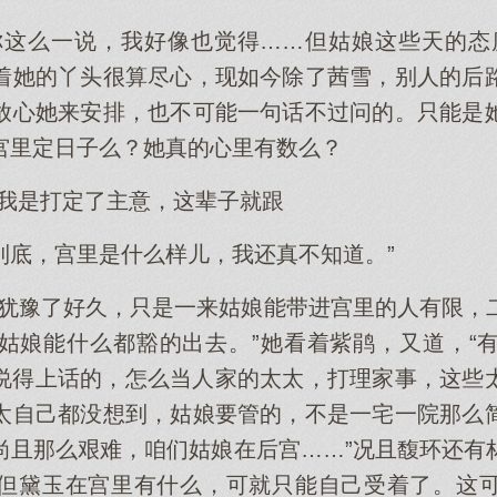
你这么一说，我好像也觉得……但姑娘这些天的态
着她的丫头很算尽心，现如今除了茜雪，别人的后
放心她来安排，也不可能一句话不过问的。只能是
宫里定日子么？她真的心里有数么？
“我是打定了主意，这辈子就跟
到底，宫里是什么样儿，我还真不知道。”
也犹豫了好久，只是一来姑娘能带进宫里的人有限，
姑娘能什么都豁的出去。”她看着紫鹃，又道，“
说得上话的，怎么当人家的太太，打理家事，这些
太自己都没想到，姑娘要管的，不是一宅一院那么
尚且那么艰难，咱们姑娘在后宫……”况且馥环还有
但黛玉在宫里有什么，可就只能自己受着了。这