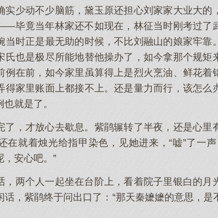
确实少动不少脑筋，黛玉原还担心刘家家大业大的
——毕竟当年林家还不如现在，林征当时刚考过了
婉当时正是最无助的时候，不比刘融山的娘家牢靠
宋氏也是极尽所能地替他操办了，如今拿那个规矩
前例在前，如今家里虽算得上是烈火烹油、鲜花着
弄得家里账面上都接不上。还是量力而行，该怎么
例也就是了。
完了，才放心去歇息。紫鹃辗转了半夜，还是心里
还在就着烛光给指甲染色，见她进来，“嘘”了一声
呢，安心吧。”
话，两个人一起坐在台阶上，看着院子里银白的月
闲话，紫鹃终于问出口了：“那天秦嬷嬷的意思，是