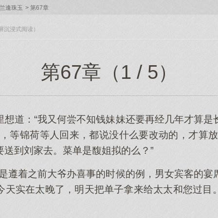
兰逢珠玉
>
第67章
入全屏沉浸式阅读）
第67章（1 / 5）
里想道：“我又何尝不知钱妹妹还要再经几年才算是
坐，等锦荷等人回来，都说没什么要改动的，才算放
要送到刘家去。菜单是馥姐拟的么？”
还是遵着之前大爷办喜事的时候的例，男女宾客的宴
今天实在太晚了，明天把单子拿来给太太和您过目