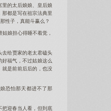
宫里的太后娘娘、皇后娘
，那都是写在祖宗法典里
玉那性子，真能斗赢么？
替姑娘担心得睡不着觉，
头去给贾家的老太君磕头
的好福气，不过姑娘这么
。就是前前后后的，也没
姑娘恐怕那天都进不了那
不把迎春当人看，但到底