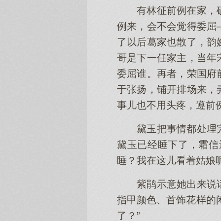
有林征前例在家，
例来，会不会觉得委屈
了以后葛家也散了，韵
哥是下一任家主，当年
委屈谁。再者，荣国府
于张扬，铺开排场来，
事儿也不用头疼，遵前
黛玉把事情都处理
黛玉已经睡下了，霜信
睡？我在这儿看着姑娘
紫鹃示意她出来说
指甲颜色、首饰花样的
了？”