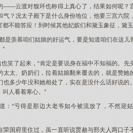
的——云渡对馥环也称得上真心了，结果如何呢？
和气？况太子殿下是什么身份地位，他要三宫六院
官都不能答应！到时候其他妃嫔们和黛玉象征，黛
人都是羡慕咱们姑娘的好运气，要是知道咱们在这儿
”
霜信也笑了起来，“肯定是要说身在福中不知福的。先
的太太、奶奶们，拉着姑娘翻来覆去的，就是赞她
们也多少年没和她相处了，实在是没什么话好说的
，叫人看着寒心。”
道：“亏得是那边大老爷如今被流放了，不然迎
在荣国府里住过，虽一直听说贾赦与邢夫人两口子