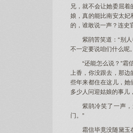
兄，就不会让她委屈着
娘，真的能比南安太妃
的，谁敢说一声？连史
紫鹃苦笑道：“别
不一定要说咱们什么呢。
“还能怎么说？”
上香，你没跟去，那边
些年来都住在这儿，她
多少人问迎姑娘的事儿
紫鹃冷笑了一声，
门。”
霜信毕竟没随黛玉