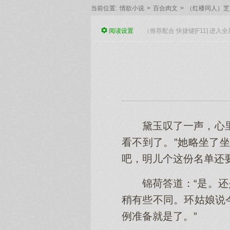
当前位置:
情欲小说
>
百合肉文
>
（红楼同人）芝
阅读
设置
（推荐配合 快捷键[F11] 进
黛玉叹了一声，心
看不到了。”她略坐了
吧，明儿个这份名单还
锦荷答道：“是。
稍有些不同。环姑娘说
例准备就是了。”