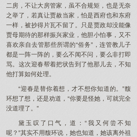
二房，不让大房管家，虽不合规矩，也是无奈
之举了，若真让贾赦当家，怕是西府也和东府
一样，被抄得片瓦不留了。只是贾政却没能像
贾母期待的那样振兴家业，他胆小怕事，又不
喜欢亲自去管那些所谓的“俗务”，连管教儿子
都是一阵一阵的，要么不闻不问，要么非打即
骂。这次迎春帮着把状告到了他那儿去，不知
他打算如何处理。
“迎春是替你着想，才不想你知道的。”馥
环想了想，还是劝道，“你要是怪她，可就完全
没道理了。”
黛玉叹了口气，道：“我又何尝不知
呢？”其实不用馥环说，她也知道，她该离外祖