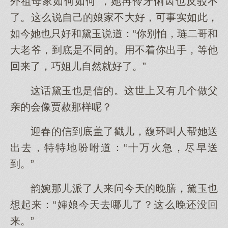
外祖母家如何如何”，她再伶牙俐齿也反驳不
了。这么说自己的娘家不大好，可事实如此，
如今她也只好和黛玉说道：“你别怕，琏二哥和
大老爷，到底是不同的。用不着你出手，等他
回来了，巧姐儿自然就好了。”
这话黛玉也是信的。这世上又有几个做父
亲的会像贾赦那样呢？
迎春的信到底盖了戳儿，馥环叫人帮她送
出去，特特地吩咐道：“十万火急，尽早送
到。”
韵婉那儿派了人来问今天的晚膳，黛玉也
想起来：“婶娘今天去哪儿了？这么晚还没回
来。”