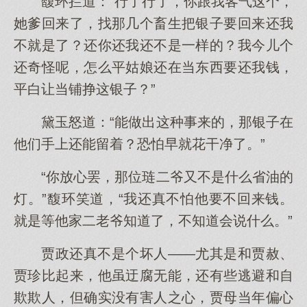
馥环拦道：“行了行了，你跟我客气这个，
她爹回来了，找那几个畜生把银子要回来还我
不就是了？还你还我还不是一样的？我今儿个
还奇怪呢，怎么平姑娘还在当东西要还我钱，
平白让当铺挣这银子？”
黛玉怒道：“能做出这种事来的，那银子在
他们手上还能留着？恐怕早就花干净了。”
“你放心罢，那位琏二爷又不是什么省油的
灯。”馥环笑道，“我还真不怕他要不回来钱。
就是等他家二老爷知道了，不知道会说什么。”
贾政还真不是个坏人——尤其是和贾赦、
贾珍比起来，他虽迂腐无能，还有些逃避和自
欺欺人，但确实没有害人之心，贾母当年偏心