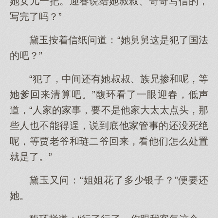
她女儿一把。迎春说给她叔叔、哥哥写信的，
写完了吗？”
黛玉按着信纸问道：“她舅舅这是犯了国法
的吧？”
“犯了，中间还有她叔叔、族兄掺和呢，等
她爹回来清算吧。”馥环看了一眼迎春，低声
道，“人家的家事，要不是他家大太太点头，那
些人也不能得逞，说到底他家管事的还没死绝
呢，等贾老爷和琏二爷回来，看他们怎么处置
就是了。”
黛玉又问：“姐姐花了多少银子？”便要还
她。