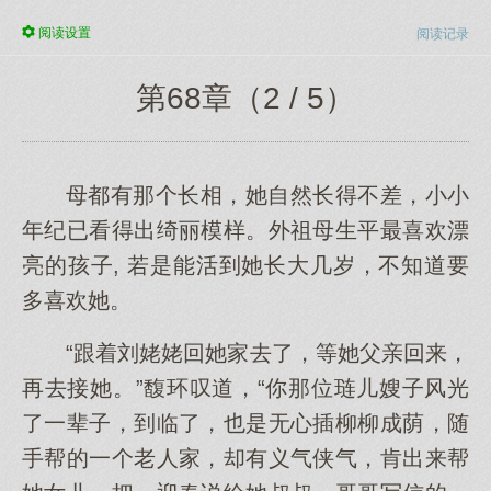
阅读
设置
阅读记录
第68章（2 / 5）
母都有那个长相，她自然长得不差，小小
年纪已看得出绮丽模样。外祖母生平最喜欢漂
亮的孩子, 若是能活到她长大几岁，不知道要
多喜欢她。
“跟着刘姥姥回她家去了，等她父亲回来，
再去接她。”馥环叹道，“你那位琏儿嫂子风光
了一辈子，到临了，也是无心插柳柳成荫，随
手帮的一个老人家，却有义气侠气，肯出来帮