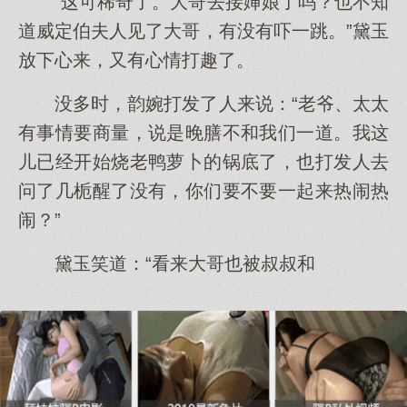
“这可稀奇了。大哥去接婶娘了吗？也不知
道威定伯夫人见了大哥，有没有吓一跳。”黛玉
放下心来，又有心情打趣了。
没多时，韵婉打发了人来说：“老爷、太太
有事情要商量，说是晚膳不和我们一道。我这
儿已经开始烧老鸭萝卜的锅底了，也打发人去
问了几栀醒了没有，你们要不要一起来热闹热
闹？”
黛玉笑道：“看来大哥也被叔叔和